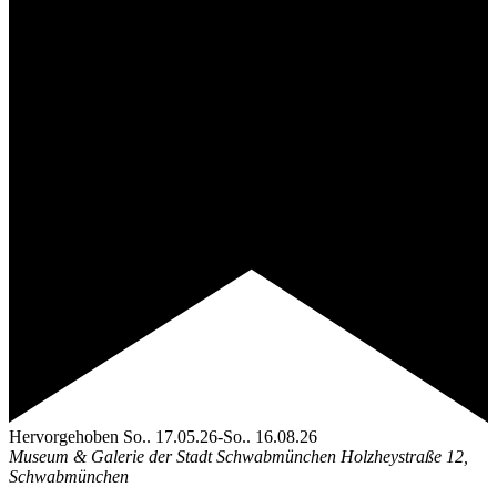
Hervorgehoben
So.. 17.05.26
-
So.. 16.08.26
Museum & Galerie der Stadt Schwabmünchen
Holzheystraße 12,
Schwabmünchen