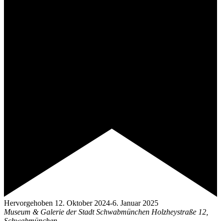
Hervorgehoben
12. Oktober 2024
-
6. Januar 2025
Museum & Galerie der Stadt Schwabmünchen
Holzheystraße 12,
Schwabmünchen