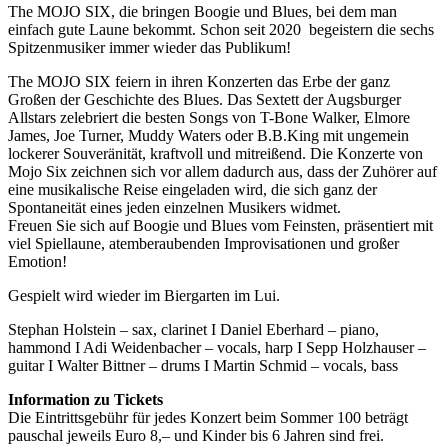
The MOJO SIX, die bringen Boogie und Blues, bei dem man
einfach gute Laune bekommt. Schon seit 2020 begeistern die sechs
Spitzenmusiker immer wieder das Publikum!
The MOJO SIX feiern in ihren Konzerten das Erbe der ganz
Großen der Geschichte des Blues. Das Sextett der Augsburger
Allstars zelebriert die besten Songs von T-Bone Walker, Elmore
James, Joe Turner, Muddy Waters oder B.B.King mit ungemein
lockerer Souveränität, kraftvoll und mitreißend. Die Konzerte von
Mojo Six zeichnen sich vor allem dadurch aus, dass der Zuhörer auf
eine musikalische Reise eingeladen wird, die sich ganz der
Spontaneität eines jeden einzelnen Musikers widmet.
Freuen Sie sich auf Boogie und Blues vom Feinsten, präsentiert mit
viel Spiellaune, atemberaubenden Improvisationen und großer
Emotion!
Gespielt wird wieder im Biergarten im Lui.
Stephan Holstein – sax, clarinet I Daniel Eberhard – piano,
hammond I Adi Weidenbacher – vocals, harp I Sepp Holzhauser –
guitar I Walter Bittner – drums I Martin Schmid – vocals, bass
Information zu Tickets
Die Eintrittsgebühr für jedes Konzert beim Sommer 100 beträgt
pauschal jeweils Euro 8,– und Kinder bis 6 Jahren sind frei.