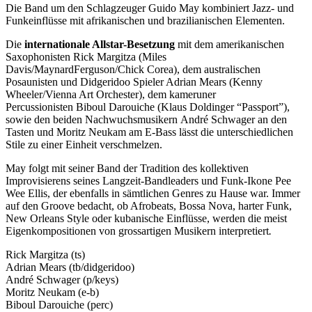
Die Band um den Schlagzeuger Guido May kombiniert Jazz- und
Funkeinflüsse mit afrikanischen und brazilianischen Elementen.
Die
internationale Allstar-Besetzung
mit dem amerikanischen
Saxophonisten Rick Margitza (Miles
Davis/MaynardFerguson/Chick Corea), dem australischen
Posaunisten und Didgeridoo Spieler Adrian Mears (Kenny
Wheeler/Vienna Art Orchester), dem kameruner
Percussionisten Biboul Darouiche (Klaus Doldinger “Passport”),
sowie den beiden Nachwuchsmusikern André Schwager an den
Tasten und Moritz Neukam am E-Bass lässt die unterschiedlichen
Stile zu einer Einheit verschmelzen.
May folgt mit seiner Band der Tradition des kollektiven
Improvisierens seines Langzeit-Bandleaders und Funk-Ikone Pee
Wee Ellis, der ebenfalls in sämtlichen Genres zu Hause war. Immer
auf den Groove bedacht, ob Afrobeats, Bossa Nova, harter Funk,
New Orleans Style oder kubanische Einflüsse, werden die meist
Eigenkompositionen von grossartigen Musikern interpretiert
.
Rick Margitza (ts)
Adrian Mears (tb/didgeridoo)
André Schwager (p/keys)
Moritz Neukam (e-b)
Biboul Darouiche (perc)