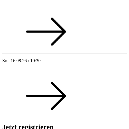
Sommer 100: Hey HÄNS!
So.. 16.08.26 / 19:30
Sommer 100: Ricardo Volkert & Ensemble
Jetzt registrieren