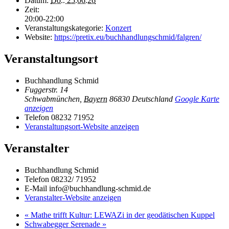
Datum:
Do.. 25.06.26
Zeit:
20:00-22:00
Veranstaltungskategorie:
Konzert
Website:
https://pretix.eu/buchhandlungschmid/falgren/
Veranstaltungsort
Buchhandlung Schmid
Fuggerstr. 14
Schwabmünchen
,
Bayern
86830
Deutschland
Google Karte
anzeigen
Telefon
08232 71952
Veranstaltungsort-Website anzeigen
Veranstalter
Buchhandlung Schmid
Telefon
08232/ 71952
E-Mail
info@buchhandlung-schmid.de
Veranstalter-Website anzeigen
«
Mathe trifft Kultur: LEWAZi in der geodätischen Kuppel
Schwabegger Serenade
»