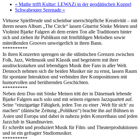
«
Mathe trifft Kultur: LEWAZi in der geodätischen Kuppel
Schwabegger Serenade
»
Virtuose Spielfreude und scheinbar unerschöpfliche Kreativität – mit
ihrem neuen Album „The Circle“ lassen Gitarrist Sönke Meinen und
Violinist Bjarke Falgren ab dem ersten Ton alle Traditionen hinter
sich und ziehen ihr Publikum mit feinfühligen Melodien sowie
mitreißenden Grooves unweigerlich in ihren Bann.
**********
In ihren Konzerten sprengen sie die stilistischen Grenzen zwischen
Folk, Jazz, Weltmusik und Klassik und begeistern mit ihrer
ausdrucksstarken und lebendigen Musik ihre Fans in aller Welt.
Dennoch nehmen sich die beiden Musiker nie zu ernst, lassen Raum
für spontane Interaktion und verbinden ihre Kompositionen mit
humorvollen und berührenden Geschichten.
**********
Neben dem Duo mit Sönke Meinen tritt der in Dänemark lebende
Bjarke Falgren auch solo und mit seinem eigenen Jazzquartett auf.
Seine “einzigartige Fähigkeit, jeden Ton zu einer ‚Welt für sich‘ zu
machen“ (dänische Zeitung „Politiken“) brachte ihn auf Bühnen in
Asien und Europa und dabei in nahezu jedes Konzerthaus und jeden
Jazzclub in Skandinavien.
Er schreibt und produziert Musik für Film- und Theaterproduktionen
und ist ein gefragter Studiomusiker.
**********