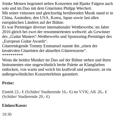
Sönke Meinen begeistert neben Konzerten mit Bjarke Falgren auch
solo und im Duo mit dem Gitarristen Philipp Wiechert.
Mit seiner virtuosen und gleichzeitig berührenden Musik stand er in
China, Australien, den USA, Korea, Japan sowie fast allen
europäischen Ländern auf der Bühne.
Er war Preisträger diverser internationaler Wettbewerbe, im Jahre
2016 gleich bei zwei der renommiertesten weltweit: als Gewinner
des „Guitar Masters“-Wettbewerbs und Sponsoring-Preisträger des
„European Guitar Awards“.
Gitarrenlegende Tommy Emmanuel nannte ihn „einen der
kreativsten Gitarristen der aktuellen Gitarrenszene“.
**********
Wenn die beiden Musiker im Duo auf der Bühne stehen und ihren
Instrumenten eine ungewöhnlich breite Palette an Klangfarben
entlocken, von warm und weich bis kraftvoll und perkussiv, ist ein
außergewöhnliches Konzerterlebnis garantiert.
Preise:
Eintritt 22,- € (Schüler/ Studierende 16,- €) im VVK; AK 26,- €
(Schüler/ Studierende 20,- €)
Einlass/Kasse:
19:30