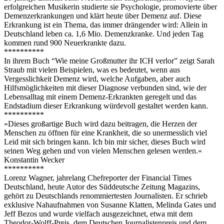
erfolgreichen Musikerin studierte sie Psychologie, promovierte über
Demenzerkrankungen und klärt heute über Demenz auf. Diese
Erkrankung ist ein Thema, das immer drängender wird: Allein in
Deutschland leben ca. 1,6 Mio. Demenzkranke. Und jeden Tag
kommen rund 900 Neuerkrankte dazu.
**********
In ihrem Buch “Wie meine Großmutter ihr ICH verlor” zeigt Sarah
Straub mit vielen Beispielen, was es bedeutet, wenn aus
Vergesslichkeit Demenz wird, welche Aufgaben, aber auch
Hilfsmöglichkeiten mit dieser Diagnose verbunden sind, wie der
Lebensalltag mit einem Demenz-Erkrankten geregelt und das
Endstadium dieser Erkrankung würdevoll gestaltet werden kann.
**********
»Dieses großartige Buch wird dazu beitragen, die Herzen der
Menschen zu öffnen für eine Krankheit, die so unermesslich viel
Leid mit sich bringen kann. Ich bin mir sicher, dieses Buch wird
seinen Weg gehen und von vielen Menschen gelesen werden.«
Konstantin Wecker
**********
Lorenz Wagner, jahrelang Chefreporter der Financial Times
Deutschland, heute Autor des Süddeutsche Zeitung Magazins,
gehört zu Deutschlands renommiertesten Journalisten. Er schrieb
exklusive Nahaufnahmen von Susanne Klatten, Melinda Gates und
Jeff Bezos und wurde vielfach ausgezeichnet, etwa mit dem
Theodor-Wolff-Preis, dem Deutschen Journalistenpreis und dem