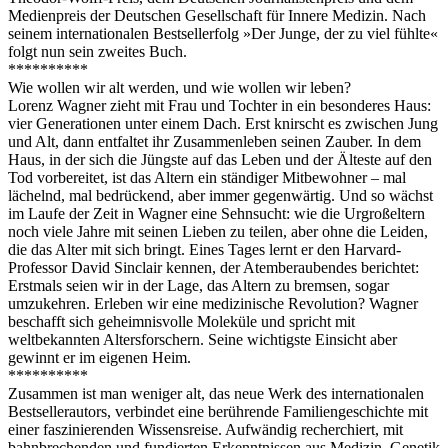
Medienpreis der Deutschen Gesellschaft für Innere Medizin. Nach
seinem internationalen Bestsellerfolg »Der Junge, der zu viel fühlte«
folgt nun sein zweites Buch.
**********
Wie wollen wir alt werden, und wie wollen wir leben?
Lorenz Wagner zieht mit Frau und Tochter in ein besonderes Haus:
vier Generationen unter einem Dach. Erst knirscht es zwischen Jung
und Alt, dann entfaltet ihr Zusammenleben seinen Zauber. In dem
Haus, in der sich die Jüngste auf das Leben und der Älteste auf den
Tod vorbereitet, ist das Altern ein ständiger Mitbewohner – mal
lächelnd, mal bedrückend, aber immer gegenwärtig. Und so wächst
im Laufe der Zeit in Wagner eine Sehnsucht: wie die Urgroßeltern
noch viele Jahre mit seinen Lieben zu teilen, aber ohne die Leiden,
die das Alter mit sich bringt. Eines Tages lernt er den Harvard-
Professor David Sinclair kennen, der Atemberaubendes berichtet:
Erstmals seien wir in der Lage, das Altern zu bremsen, sogar
umzukehren. Erleben wir eine medizinische Revolution? Wagner
beschafft sich geheimnisvolle Moleküle und spricht mit
weltbekannten Altersforschern. Seine wichtigste Einsicht aber
gewinnt er im eigenen Heim.
**********
Zusammen ist man weniger alt, das neue Werk des internationalen
Bestsellerautors, verbindet eine berührende Familiengeschichte mit
einer faszinierenden Wissensreise. Aufwändig recherchiert, mit
bahnbrechenden und fundierten Erkenntnissen aus Medizin, Genetik