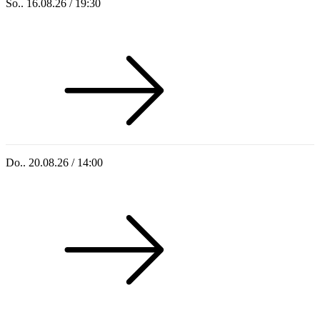
So.. 16.08.26 / 19:30
Sommer 100: Ricardo Volkert & Ensemble
Do.. 20.08.26 / 14:00
Singoldsandkasten 2026