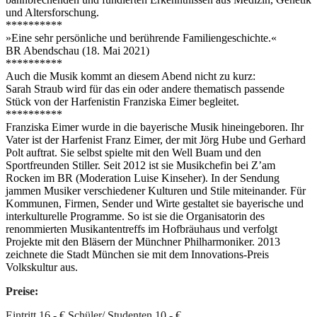
und Altersforschung.
**********
»Eine sehr persönliche und berührende Familiengeschichte.«
BR Abendschau (18. Mai 2021)
**********
Auch die Musik kommt an diesem Abend nicht zu kurz:
Sarah Straub wird für das ein oder andere thematisch passende
Stück von der Harfenistin Franziska Eimer begleitet.
**********
Franziska Eimer wurde in die bayerische Musik hineingeboren. Ihr
Vater ist der Harfenist Franz Eimer, der mit Jörg Hube und Gerhard
Polt auftrat. Sie selbst spielte mit den Well Buam und den
Sportfreunden Stiller. Seit 2012 ist sie Musikchefin bei Z’am
Rocken im BR (Moderation Luise Kinseher). In der Sendung
jammen Musiker verschiedener Kulturen und Stile miteinander. Für
Kommunen, Firmen, Sender und Wirte gestaltet sie bayerische und
interkulturelle Programme. So ist sie die Organisatorin des
renommierten Musikantentreffs im Hofbräuhaus und verfolgt
Projekte mit den Bläsern der Münchner Philharmoniker. 2013
zeichnete die Stadt München sie mit dem Innovations-Preis
Volkskultur aus.
Preise:
Eintritt 16,- € Schüler/ Studenten 10,- €