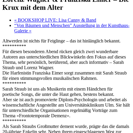
Krux mit dem Alter
«
BOOKSHOP LIVE: Lisa Canny & Band
“Von Bäumen und Menschen” Ausstellung in der Kunsthaus-
Galerie
»
Altwerden ist nichts für Feiglinge – das ist hinlänglich bekannt.
**********
Für diesen besonderen Abend rücken gleich zwei wunderbare
Autoren aus unterschiedlichen Blickwinkeln den Fokus auf dieses
Thema, sehr persönlich, berührend, aber auch informativ – Sarah
Straub und Lorenz Wagner.
Die Harfenistin Franziska Eimer sorgt zusammen mit Sarah Straub
für einen stimmungsvollen musikalischen Rahmen.
**********
Sarah Straub ist uns als Musikerin mit einem Händchen für
poetische Songs, die unter die Haut gehen, bestens bekannt.
Aber sie ist auch promovierte Diplom-Psychologin und arbeitet als
wissenschaftliche Angestellte am Universitätsklinikum Ulm. Sie hält
für unterschiedliche Organisationen regelmäßig Vorträge zum
Thema »Frontotemporale Demenz«.
**********
Als Sarah Straubs Großmutter dement wurde, prägte das die damals
20-jährige Enkelin sehr. Neben ihrem eingeschlagenen Weg zur