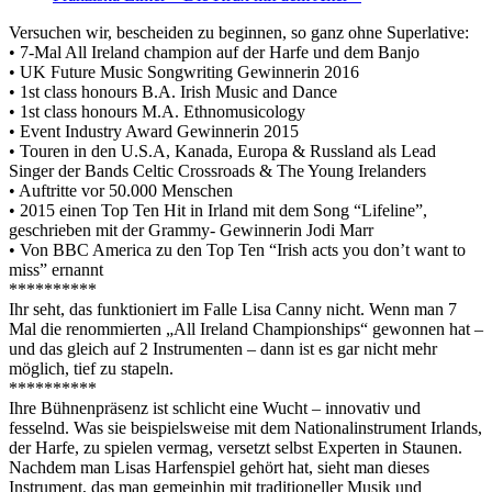
Versuchen wir, bescheiden zu beginnen, so ganz ohne Superlative:
• 7-Mal All Ireland champion auf der Harfe und dem Banjo
• UK Future Music Songwriting Gewinnerin 2016
• 1st class honours B.A. Irish Music and Dance
• 1st class honours M.A. Ethnomusicology
• Event Industry Award Gewinnerin 2015
• Touren in den U.S.A, Kanada, Europa & Russland als Lead
Singer der Bands Celtic Crossroads & The Young Irelanders
• Auftritte vor 50.000 Menschen
• 2015 einen Top Ten Hit in Irland mit dem Song “Lifeline”,
geschrieben mit der Grammy- Gewinnerin Jodi Marr
• Von BBC America zu den Top Ten “Irish acts you don’t want to
miss” ernannt
**********
Ihr seht, das funktioniert im Falle Lisa Canny nicht. Wenn man 7
Mal die renommierten „All Ireland Championships“ gewonnen hat –
und das gleich auf 2 Instrumenten – dann ist es gar nicht mehr
möglich, tief zu stapeln.
**********
Ihre Bühnenpräsenz ist schlicht eine Wucht – innovativ und
fesselnd. Was sie beispielsweise mit dem Nationalinstrument Irlands,
der Harfe, zu spielen vermag, versetzt selbst Experten in Staunen.
Nachdem man Lisas Harfenspiel gehört hat, sieht man dieses
Instrument, das man gemeinhin mit traditioneller Musik und