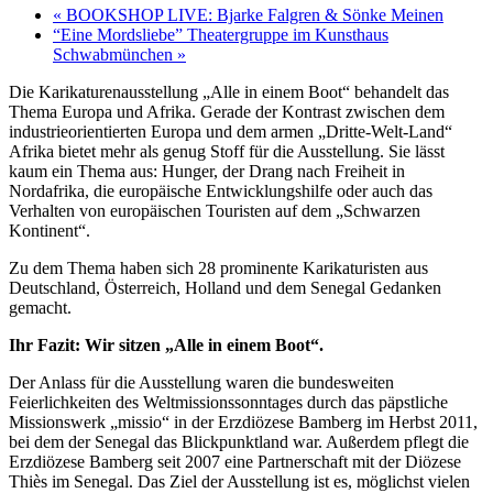
«
BOOKSHOP LIVE: Bjarke Falgren & Sönke Meinen
“Eine Mordsliebe” Theatergruppe im Kunsthaus
Schwabmünchen
»
Die Karikaturenausstellung „Alle in einem Boot“ behandelt das
Thema Europa und Afrika. Gerade der Kontrast zwischen dem
industrieorientierten Europa und dem armen „Dritte-Welt-Land“
Afrika bietet mehr als genug Stoff für die Ausstellung. Sie lässt
kaum ein Thema aus: Hunger, der Drang nach Freiheit in
Nordafrika, die europäische Entwicklungshilfe oder auch das
Verhalten von europäischen Touristen auf dem „Schwarzen
Kontinent“.
Zu dem Thema haben sich 28 prominente Karikaturisten aus
Deutschland, Österreich, Holland und dem Senegal Gedanken
gemacht.
Ihr Fazit: Wir sitzen „Alle in einem Boot“.
Der Anlass für die Ausstellung waren die bundesweiten
Feierlichkeiten des Weltmissionssonntages durch das päpstliche
Missionswerk „missio“ in der Erzdiözese Bamberg im Herbst 2011,
bei dem der Senegal das Blickpunktland war. Außerdem pflegt die
Erzdiözese Bamberg seit 2007 eine Partnerschaft mit der Diözese
Thiès im Senegal. Das Ziel der Ausstellung ist es, möglichst vielen