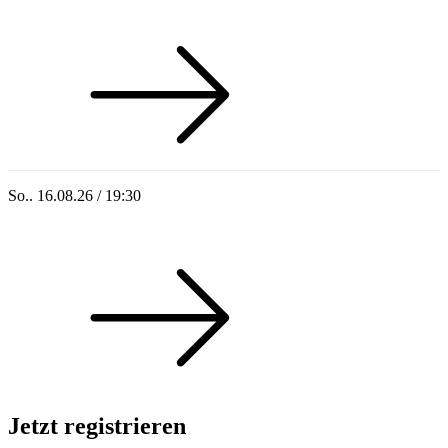
Sommer 100: Hey HÄNS!
So.. 16.08.26 / 19:30
Sommer 100: Ricardo Volkert & Ensemble
Jetzt registrieren