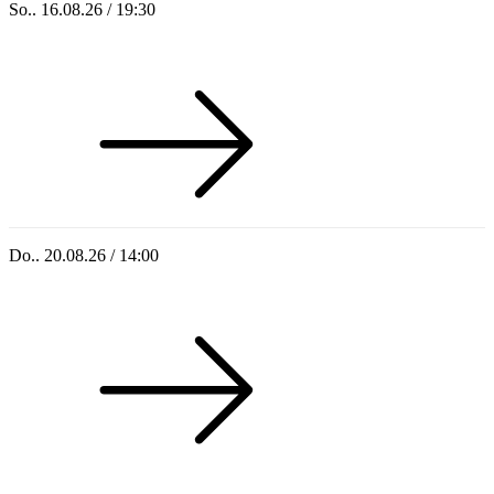
So.. 16.08.26 / 19:30
Sommer 100: Ricardo Volkert & Ensemble
Do.. 20.08.26 / 14:00
Singoldsandkasten 2026