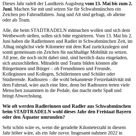
Dieses Jahr radelt der Landkreis Augsburg
vom 13. Mai bis zum 2.
Juni
. Machen Sie mit und setzen Sie für Schwabmünchen ein
Zeichen pro Fahrradfahren. Jung und Alt sind gefragt, ob alleine
oder als Team.
Alle, die beim STADTRADELN mitmachen wollen und sich dem
Wettbewerb stellen, sollen sich bitte registrieren. Vom 13. Mai bis 2.
Juni haben die Radlerinnen und Radler in Schwabmünchen Zeit, im
Alltag möglichst viele Kilometer mit dem Rad zurückzulegen und
somit gemeinsam ein Zeichen für nachhaltige Mobilität zu setzen.
All jene, die noch nicht dabei sind, sind herzlich dazu eingeladen,
sich anzuschließen. Mitradeln und Teams bilden können alle
Bürgerinnen und Bürger – ob Freundinnen und Freunde,
Kolleginnen und Kollegen, Schülerinnen und Schüler oder
Studierende. Radtouren – die wohl bekannteste Freizeitaktivität mit
dem Fahrrad, wäre auch eine Idee, denn bei Radtouren treten viele
Menschen zusammen in die Pedale, das macht mehr Spaß und
bringt Abwechslung.
Wie oft werden Radlerinnen und Radler aus Sch
wabmünchen
beim STADTRADELN wohl dieses Jahr den Freistaat Bayern
oder den Äquator umrunden?
Sehr schön wäre es, wenn die geradelte Kilometerzahl in diesem
Jahr höher wäre, als ein Jahr zuvor. Insgesamt nahmen 2022 in