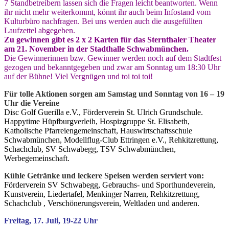
7 Standbetreibern lassen sich die Fragen leicht beantworten. Wenn
ihr nicht mehr weiterkommt, könnt ihr auch beim Infostand vom
Kulturbüro nachfragen. Bei uns werden auch die ausgefüllten
Laufzettel abgegeben.
Zu gewinnen gibt es 2 x 2 Karten für das Sternthaler Theater
am 21. November in der Stadthalle Schwabmünchen.
Die Gewinnerinnen bzw. Gewinner werden noch auf dem Stadtfest
gezogen und bekanntgegeben und zwar am Sonntag um 18:30 Uhr
auf der Bühne! Viel Vergnügen und toi toi toi!
Für tolle Aktionen sorgen am Samstag und Sonntag von 16 – 19
Uhr die Vereine
Disc Golf Guerilla e.V., Förderverein St. Ulrich Grundschule.
Happytime Hüpfburgverleih, Hospizgruppe St. Elisabeth,
Katholische Pfarreiengemeinschaft, Hauswirtschaftsschule
Schwabmünchen, Modellflug-Club Ettringen e.V., Rehkitzrettung,
Schachclub, SV Schwabegg, TSV Schwabmünchen,
Werbegemeinschaft.
Kühle Getränke und leckere Speisen werden serviert von:
Förderverein SV Schwabegg, Gebrauchs- und Sporthundeverein,
Kunstverein, Liedertafel, Menkinger Narren, Rehkitzrettung,
Schachclub , Verschönerungsverein, Weltladen und anderen.
Freitag, 17. Juli, 19-22 Uhr