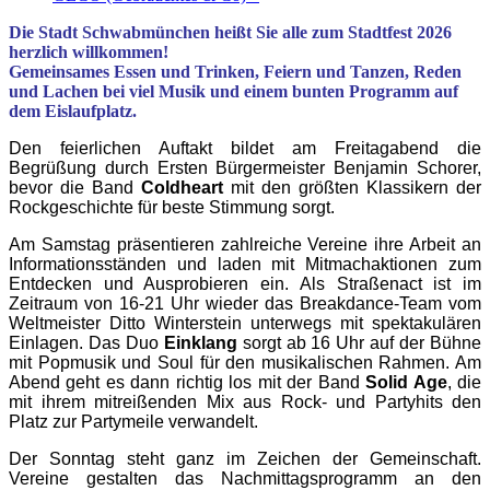
Die Stadt Schwabmünchen heißt Sie alle zum Stadtfest 2026
herzlich willkommen!
Gemeinsames Essen und Trinken, Feiern und Tanzen, Reden
und Lachen bei viel Musik und einem bunten Programm auf
dem Eislaufplatz.
Den feierlichen Auftakt bildet am Freitagabend die
Begrüßung durch Ersten Bürgermeister Benjamin Schorer,
bevor die Band
Coldheart
mit den größten Klassikern der
Rockgeschichte für beste Stimmung sorgt.
Am Samstag präsentieren zahlreiche Vereine ihre Arbeit an
Informationsständen und laden mit Mitmachaktionen zum
Entdecken und Ausprobieren ein. Als Straßenact ist im
Zeitraum von 16-21 Uhr wieder das Breakdance-Team vom
Weltmeister Ditto Winterstein unterwegs mit spektakulären
Einlagen. Das Duo
Einklang
sorgt ab 16 Uhr auf der Bühne
mit Popmusik und Soul für den musikalischen Rahmen. Am
Abend geht es dann richtig los mit der Band
Solid Age
, die
mit ihrem mitreißenden Mix aus Rock- und Partyhits den
Platz zur Partymeile verwandelt.
Der Sonntag steht ganz im Zeichen der Gemeinschaft.
Vereine gestalten das Nachmittagsprogramm an den