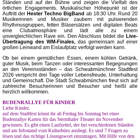
Ständen und auf der Bühne und zeigen die Vielfalt des
örtlichen Engagements. Musikalischer Höhepunkt ist der
Auftritt der
Hester Techno BigBand
ab 18:30 Uhr. Rund 20
Musikerinnen und Musiker zaubern mit pulsierenden
Rhythmusgruppen, fetten Bläsersätzen und digitalen Beats
eine Clubatmosphäre und lädt alle zu einem
unvergleichlichen Rave ein. Den Abschluss bildet die
Live-
Übertragung des WM-Finales,
das gemeinsam auf einer
großen Leinwand am Eislaufplatz verfolgt werden kann.
Ob bei einem gemütlichen Essen, einem kühlen Getränk,
guter Musik, beim Tanzen oder interessanten Begegnungen
an den Vereinsständen – das Schwabmünchner Stadtfest
2026 verspricht drei Tage voller Lebensfreude, Unterhaltung
und Gemeinschaft. Die Stadt Schwabmünchen freut sich auf
zahlreiche Besucherinnen und Besucher und heißt alle
herzlich willkommen.
BUDENRALLYE FÜR KINDER
Liebe Kinder,
auf dem Stadtfest könnt ihr ab Freitag bis Sonntag bei einer
Budenrallye Karten für das Sternthaler Theater im November
gewinnen. Es gibt einen Laufzettel, der bei verschiedenen Ständen
und am Infostand vom Kulturbüro ausliegt. Es sind 7 Fragen zu
lösen und das richtige Lösungswort einzutragen. Mit Hilfe von den