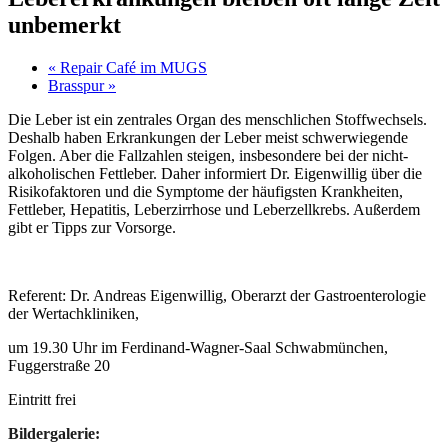
unbemerkt
«
Repair Café im MUGS
Brasspur
»
Die Leber ist ein zentrales Organ des menschlichen Stoffwechsels.
Deshalb haben Erkrankungen der Leber meist schwerwiegende
Folgen. Aber die Fallzahlen steigen, insbesondere bei der nicht-
alkoholischen Fettleber. Daher informiert Dr. Eigenwillig über die
Risikofaktoren und die Symptome der häufigsten Krankheiten,
Fettleber, Hepatitis, Leberzirrhose und Leberzellkrebs. Außerdem
gibt er Tipps zur Vorsorge.
Referent: Dr. Andreas Eigenwillig, Oberarzt der Gastroenterologie
der Wertachkliniken,
um 19.30 Uhr im Ferdinand-Wagner-Saal Schwabmünchen,
Fuggerstraße 20
Eintritt frei
Bildergalerie: