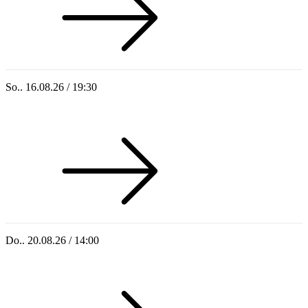
So.. 16.08.26 / 19:30
Sommer 100: Ricardo Volkert & Ensemble
Do.. 20.08.26 / 14:00
Singoldsandkasten 2026