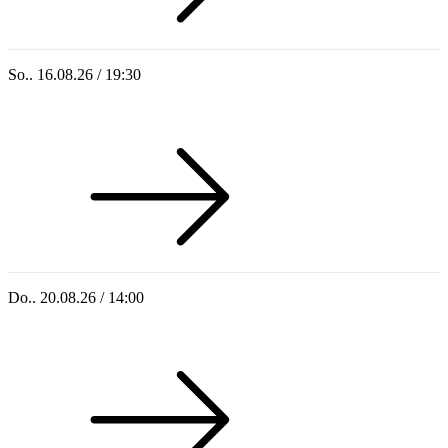
So.. 16.08.26 / 19:30
Sommer 100: Ricardo Volkert & Ensemble
Do.. 20.08.26 / 14:00
Singoldsandkasten 2026