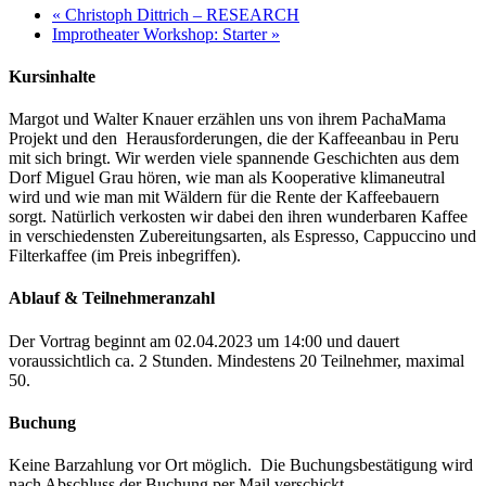
«
Christoph Dittrich – RESEARCH
Improtheater Workshop: Starter
»
Kursinhalte
Margot und Walter Knauer erzählen uns von ihrem PachaMama
Projekt und den Herausforderungen, die der Kaffeeanbau in Peru
mit sich bringt. Wir werden viele spannende Geschichten aus dem
Dorf Miguel Grau hören, wie man als Kooperative klimaneutral
wird und wie man mit Wäldern für die Rente der Kaffeebauern
sorgt. Natürlich verkosten wir dabei den ihren wunderbaren Kaffee
in verschiedensten Zubereitungsarten, als Espresso, Cappuccino und
Filterkaffee (im Preis inbegriffen).
Ablauf & Teilnehmeranzahl
Der Vortrag beginnt am 02.04.2023 um 14:00 und dauert
voraussichtlich ca. 2 Stunden. Mindestens 20 Teilnehmer, maximal
50.
Buchung
Keine Barzahlung vor Ort möglich. Die Buchungsbestätigung wird
nach Abschluss der Buchung per Mail verschickt.