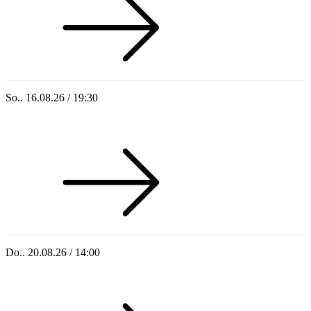
So.. 16.08.26 / 19:30
Sommer 100: Ricardo Volkert & Ensemble
Do.. 20.08.26 / 14:00
Singoldsandkasten 2026