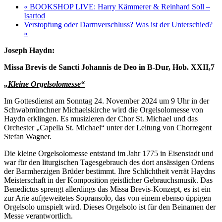
«
BOOKSHOP LIVE: Harry Kämmerer & Reinhard Soll –
Isartod
Verstopfung oder Darmverschluss? Was ist der Unterschied?
»
Joseph Haydn:
Missa Brevis de Sancti Johannis de Deo in B-Dur, Hob. XXII,7
„Kleine Orgelsolomesse“
Im Gottesdienst am Sonntag 24. November 2024 um 9 Uhr in der
Schwabmünchner Michaelskirche wird die Orgelsolomesse von
Haydn erklingen. Es musizieren der Chor St. Michael und das
Orchester „Capella St. Michael“ unter der Leitung von Chorregent
Stefan Wagner.
Die kleine Orgelsolomesse entstand im Jahr 1775 in Eisenstadt und
war für den liturgischen Tagesgebrauch des dort ansässigen Ordens
der Barmherzigen Brüder bestimmt. Ihre Schlichtheit verrät Haydns
Meisterschaft in der Komposition geistlicher Gebrauchsmusik. Das
Benedictus sprengt allerdings das Missa Brevis-Konzept, es ist ein
zur Arie aufgeweitetes Sopransolo, das von einem ebenso üppigen
Orgelsolo umspielt wird. Dieses Orgelsolo ist für den Beinamen der
Messe verantwortlich.