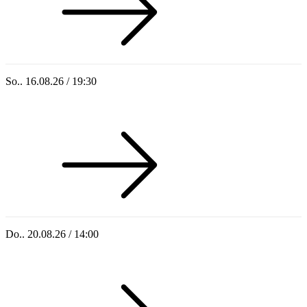
So.. 16.08.26 / 19:30
Sommer 100: Ricardo Volkert & Ensemble
Do.. 20.08.26 / 14:00
Singoldsandkasten 2026