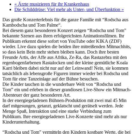
«
Ärzte musizieren für ihr Krankenhaus
Die Schilddrüse: Viel mehr als Unter- und Überfunktion
»
Das große Konzerterlebnis für die ganze Familie mit “Rodscha aus
Kambodscha und Tom Palme“.
Bei diesem ganz besonderen Konzert zeigen “Rodscha und Tom”
bekannte Szenen aus ihren erfolgreichsten Animationsfilmen. Ihr
Publikum erkennt diese sofort von YouTube oder KIKA (ZDF)
wieder. Live dazu spielen die beiden ihre mitreißenden Mitmachhits,
so dass kein Bein mehr stehen bleiben kann. Doch ihre besten
Freunde Artis, der Affe aus Afrika, Ze-Ra, das Rastazebra mit den
regenbogenfarbenen Rastalocken und der kleine gemütliche Koala
Karri bleiben dabei nicht nur auf der Leinwand! Nein, sie kommen
tatsächlich als lebensgroße Figuren immer wieder bei Rodscha und
Tom für eine Tanzeinlage auf der Bühne besuchen.
Die Kinder tauchen in die wunderbare Welt von “Rodscha und
Tom” ein und erleben in dieser grandiosen Live-Show ein Mitmach-
Abenteuer der ganz besonderen Art.
In der energiegeladenen Bühnen-Produktion mit zwei mal 45 Min
darf mitgesungen, getanzt, geklatscht und gerätselt werden. Jede
Menge Spaß, Interaktion und eine starke Verbindung zum
Publikum. Ihre energiegeladenen Live-Konzerte sind mehr als nur
Kinderunterhaltung.
“Rodscha und Tom” vermitteln den Kindern kostbare Werte, die bei