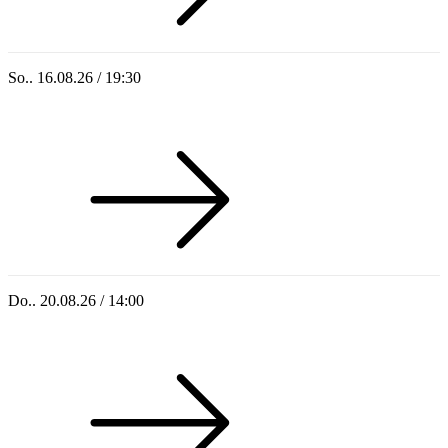
So.. 16.08.26 / 19:30
Sommer 100: Ricardo Volkert & Ensemble
Do.. 20.08.26 / 14:00
Singoldsandkasten 2026