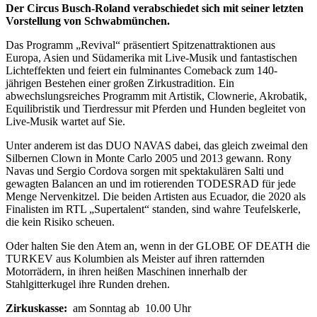
Der Circus Busch-Roland verabschiedet sich mit seiner letzten
Vorstellung von Schwabmünchen.
Das Programm „Revival“ präsentiert Spitzenattraktionen aus
Europa, Asien und Südamerika mit Live-Musik und fantastischen
Lichteffekten und feiert ein fulminantes Comeback zum 140-
jährigen Bestehen einer großen Zirkustradition. Ein
abwechslungsreiches Programm mit Artistik, Clownerie, Akrobatik,
Equilibristik und Tierdressur mit Pferden und Hunden begleitet von
Live-Musik wartet auf Sie.
Unter anderem ist das DUO NAVAS dabei, das gleich zweimal den
Silbernen Clown in Monte Carlo 2005 und 2013 gewann. Rony
Navas und Sergio Cordova sorgen mit spektakulären Salti und
gewagten Balancen an und im rotierenden TODESRAD für jede
Menge Nervenkitzel. Die beiden Artisten aus Ecuador, die 2020 als
Finalisten im RTL „Supertalent“ standen, sind wahre Teufelskerle,
die kein Risiko scheuen.
Oder halten Sie den Atem an, wenn in der GLOBE OF DEATH die
TURKEV aus Kolumbien als Meister auf ihren ratternden
Motorrädern, in ihren heißen Maschinen innerhalb der
Stahlgitterkugel ihre Runden drehen.
Zirkuskasse:
am Sonntag ab 10.00 Uhr