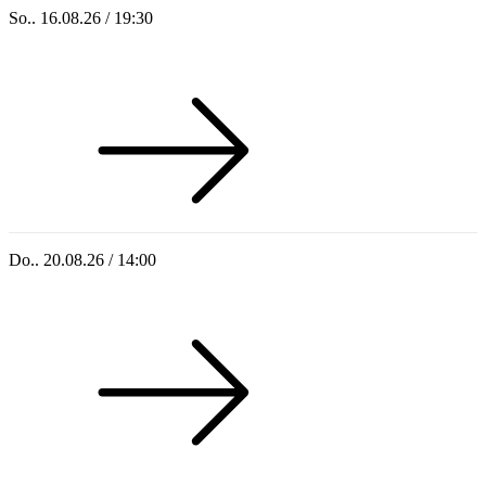
So.. 16.08.26 / 19:30
Sommer 100: Ricardo Volkert & Ensemble
Do.. 20.08.26 / 14:00
Singoldsandkasten 2026