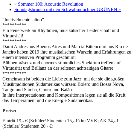
«
Sommer 100: Acoustic Revolution
Sonntagsbrunch mit den Schwabmünchner GRÜNEN
»
“Incrivelmente latino”
**********
Ein Feuerwerk an Rhythmen, musikalischer Leidenschaft und
Virtuosität!
**********
Dami Andres aus Buenos Aires und Marcia Bittencourt aus Rio de
Janeiro haben 2019 ihre musikalischen Wurzeln und Erfahrungen zu
einem intensiven Programm geschnürt:
Bühnenpräsenz und enormes stimmliches Spektrum treffen auf
Virtuosität und Brillanz an der seltenen achtsaitigen Gitarre.
**********
Gemeinsam ist beiden die Liebe zum Jazz, mit der sie die großen
Musiktraditionen Südamerikas würzen: Bolero und Bossa Nova,
Tango und Samba, Choro und Baião.
In ihre Interpretationen und Kompositionen legen sie all die Kraft,
das Temperament und die Energie Südamerikas.
Preise:
Eintritt 19,- € (Schüler/ Studenten 15,- €) im VVK; AK 24,- €
(Schüler/ Studenten 20,- €)