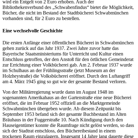
wird ein Entgelt von 2 Euro erhoben. Auch der
Bibliothekenverbund des „Schwabenfindus“ bietet die Möglichkeit,
Bücher, die nicht im Bestand der Stadtbücherei Schwabmünchen
vorhanden sind, für 2 Euro zu bestellen.
Eine wechselvolle Geschichte
Die ersten Anfänge einer öffentlichen Bücherei in Schwabmünchen
gehen zurück auf das Jahr 1937. Zwei Jahre zuvor hatte das
Bayerische Staatsministeriums für Unterricht und Kultur einen
Entschluss getroffen, der den Anstoß für den örtlichen Gemeinderat
zur Errichtung einer Volkbücherei gab. Am 2. Februar 1937 wurde
im Schulhaus an der Frühlingsstraße (jetzt Museum an der
Holzheystraße) die Volksbücherei eröffnet. Durch den Luftangriff
am 4. März 1945 ging so gut wie der gesamte Bestand verloren.
Von der Militärregierung wurde dann im August 1948 im
sogenannten Amerikahaus an der Gartenstraße eine neue Bücherei
eröffnet, die im Februar 1952 offiziell an die Marktgemeinde
Schwabmünchen übergeben wurde. Ab diesem Zeitpunkt bis
September 1953 befand sich der gesamte Buchbestand im Alten
Bräuhaus in der Fuggerstraße 10. Nach Kündigung durch den
Hauseigentümer konnte die Raumfrage nicht gelöst werden, so dass
sich der Stadtrat entschloss, den Büchereibestand in einem
trockenen Raum einzulagern. Insgesamt 14 Jahre lang dauerte diese