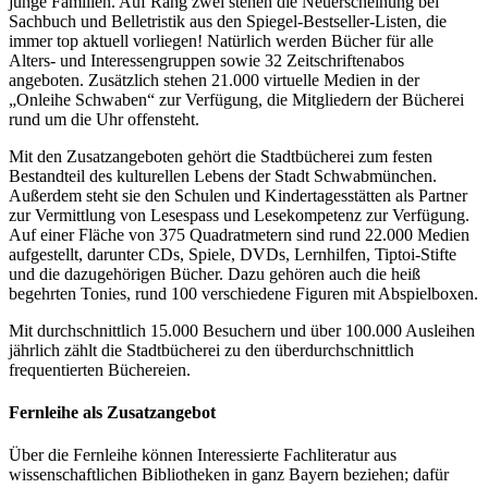
junge Familien. Auf Rang zwei stehen die Neuerscheinung bei
Sachbuch und Belletristik aus den Spiegel-Bestseller-Listen, die
immer top aktuell vorliegen! Natürlich werden Bücher für alle
Alters- und Interessengruppen sowie 32 Zeitschriftenabos
angeboten. Zusätzlich stehen 21.000 virtuelle Medien in der
„Onleihe Schwaben“ zur Verfügung, die Mitgliedern der Bücherei
rund um die Uhr offensteht.
Mit den Zusatzangeboten gehört die Stadtbücherei zum festen
Bestandteil des kulturellen Lebens der Stadt Schwabmünchen.
Außerdem steht sie den Schulen und Kindertagesstätten als Partner
zur Vermittlung von Lesespass und Lesekompetenz zur Verfügung.
Auf einer Fläche von 375 Quadratmetern sind rund 22.000 Medien
aufgestellt, darunter CDs, Spiele, DVDs, Lernhilfen, Tiptoi-Stifte
und die dazugehörigen Bücher. Dazu gehören auch die heiß
begehrten Tonies, rund 100 verschiedene Figuren mit Abspielboxen.
Mit durchschnittlich 15.000 Besuchern und über 100.000 Ausleihen
jährlich zählt die Stadtbücherei zu den überdurchschnittlich
frequentierten Büchereien.
Fernleihe als Zusatzangebot
Über die Fernleihe können Interessierte Fachliteratur aus
wissenschaftlichen Bibliotheken in ganz Bayern beziehen; dafür