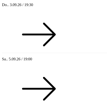
Do.. 3.09.26 / 19:30
30 Jahre Hospizgruppe: Live-Hörspiel
Sa.. 5.09.26 / 19:00
Im Dialog: Lothar Zull & Peter Leist (Eröffnung)