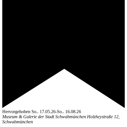
Hervorgehoben
So.. 17.05.26
-
So.. 16.08.26
Museum & Galerie der Stadt Schwabmünchen
Holzheystraße 12,
Schwabmünchen