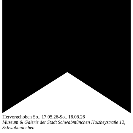
Hervorgehoben
So.. 17.05.26
-
So.. 16.08.26
Museum & Galerie der Stadt Schwabmünchen
Holzheystraße 12,
Schwabmünchen