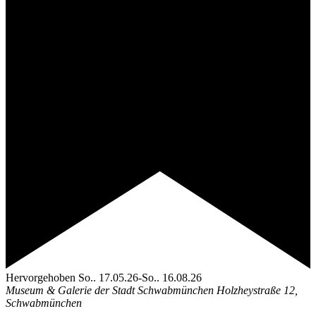
Hervorgehoben
So.. 17.05.26
-
So.. 16.08.26
Museum & Galerie der Stadt Schwabmünchen
Holzheystraße 12,
Schwabmünchen