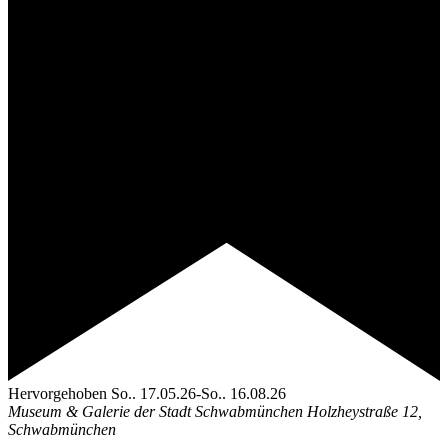
Hervorgehoben
So.. 17.05.26
-
So.. 16.08.26
Museum & Galerie der Stadt Schwabmünchen
Holzheystraße 12,
Schwabmünchen