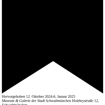
Hervorgehoben
12. Oktober 2024
-
6. Januar 2025
Museum & Galerie der Stadt Schwabmünchen
Holzheystraße 12,
Schwabmünchen