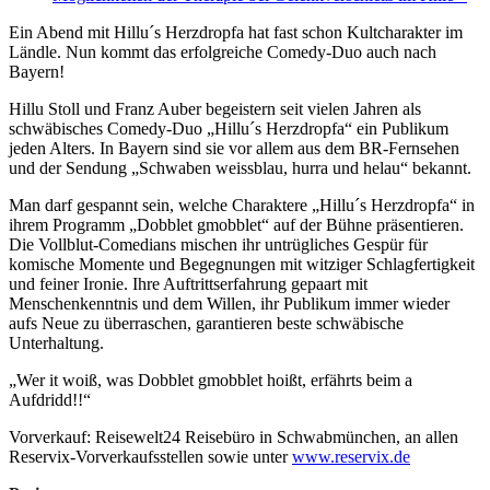
Ein Abend mit Hillu´s Herzdropfa hat fast schon Kultcharakter im
Ländle. Nun kommt das erfolgreiche Comedy-Duo auch nach
Bayern!
Hillu Stoll und Franz Auber begeistern seit vielen Jahren als
schwäbisches Comedy-Duo „Hillu´s Herzdropfa“ ein Publikum
jeden Alters. In Bayern sind sie vor allem aus dem BR-Fernsehen
und der Sendung „Schwaben weissblau, hurra und helau“ bekannt.
Man darf gespannt sein, welche Charaktere „Hillu´s Herzdropfa“ in
ihrem Programm „Dobblet gmobblet“ auf der Bühne präsentieren.
Die Vollblut-Comedians mischen ihr untrügliches Gespür für
komische Momente und Begegnungen mit witziger Schlagfertigkeit
und feiner Ironie. Ihre Auftrittserfahrung gepaart mit
Menschenkenntnis und dem Willen, ihr Publikum immer wieder
aufs Neue zu überraschen, garantieren beste schwäbische
Unterhaltung.
„Wer it woiß, was Dobblet gmobblet hoißt, erfährts beim a
Aufdridd!!“
Vorverkauf: Reisewelt24 Reisebüro in Schwabmünchen, an allen
Reservix-Vorverkaufsstellen sowie unter
www.reservix.de