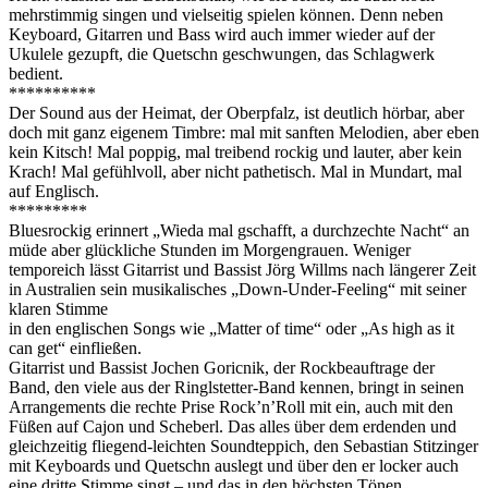
mehrstimmig singen und vielseitig spielen können. Denn neben
Keyboard, Gitarren und Bass wird auch immer wieder auf der
Ukulele gezupft, die Quetschn geschwungen, das Schlagwerk
bedient.
**********
Der Sound aus der Heimat, der Oberpfalz, ist deutlich hörbar, aber
doch mit ganz eigenem Timbre: mal mit sanften Melodien, aber eben
kein Kitsch! Mal poppig, mal treibend rockig und lauter, aber kein
Krach! Mal gefühlvoll, aber nicht pathetisch. Mal in Mundart, mal
auf Englisch.
*********
Bluesrockig erinnert „Wieda mal gschafft, a durchzechte Nacht“ an
müde aber glückliche Stunden im Morgengrauen. Weniger
temporeich lässt Gitarrist und Bassist Jörg Willms nach längerer Zeit
in Australien sein musikalisches „Down-Under-Feeling“ mit seiner
klaren Stimme
in den englischen Songs wie „Matter of time“ oder „As high as it
can get“ einfließen.
Gitarrist und Bassist Jochen Goricnik, der Rockbeauftrage der
Band, den viele aus der Ringlstetter-Band kennen, bringt in seinen
Arrangements die rechte Prise Rock’n’Roll mit ein, auch mit den
Füßen auf Cajon und Scheberl. Das alles über dem erdenden und
gleichzeitig fliegend-leichten Soundteppich, den Sebastian Stitzinger
mit Keyboards und Quetschn auslegt und über den er locker auch
eine dritte Stimme singt – und das in den höchsten Tönen.