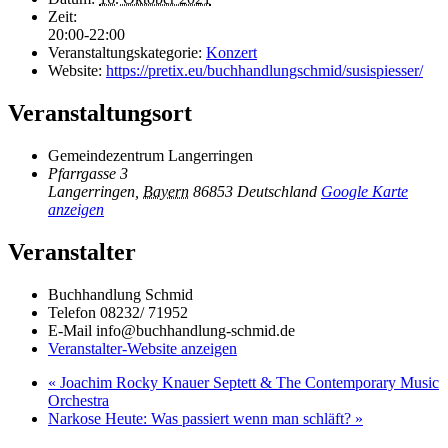
Zeit:
20:00-22:00
Veranstaltungskategorie:
Konzert
Website:
https://pretix.eu/buchhandlungschmid/susispiesser/
Veranstaltungsort
Gemeindezentrum Langerringen
Pfarrgasse 3
Langerringen
,
Bayern
86853
Deutschland
Google Karte
anzeigen
Veranstalter
Buchhandlung Schmid
Telefon
08232/ 71952
E-Mail
info@buchhandlung-schmid.de
Veranstalter-Website anzeigen
«
Joachim Rocky Knauer Septett & The Contemporary Music
Orchestra
Narkose Heute: Was passiert wenn man schläft?
»