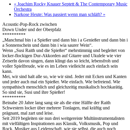
«
Joachim Rocky Knauer Septett & The Contemporary Music
Orchestra
Narkose Heute: Was passiert wenn man schläft?
»
Acoustic-Pop-Rock zwischen
Down Under und der Oberpfalz
**********
„Manchmal bin i a Spießer und dann bin i a Genießer und dann bin i
a Sonnenschein und dann bin i wia saurer Wein“.
Wenn „Susi Raith und die Spießer“ mehrstimmig und begleitet von
locker-flockigen Dur-Akkorden auf Gitarre und Ukulele wie vier
Zeiserln davon singen, dann klingt das so leicht, lebensfroh und
voller Spielfreude, wie es im Leben vielleicht auch einfach sein
kann.
Mei, wir sind halt alle so, wie wir sind. Jeder mit Ecken und Kanten
und jeder auch mal ein Spießer. Wie einfach. Wie befreiend. Wie
sympathisch menschlich und gleichzeitig musikalisch hochkarätig.
So sind sie, Susi und ihre Spießer!
**********
Beinahe 20 Jahre lang sang sie als die eine Hälfte der Raith
Schwestern locker über mehrere Tonlagen, mal kräftig und
prägnant, mal zart und leise.
Seit 2019 begleiten sie nun drei weitgereiste Multiinstrumentalisten
mit vielfältigen Inspirationen aus Klassik, Volksmusik, Pop und
Rock. Musiker aus Leidenschaft, wie sie selbst, die auch noch