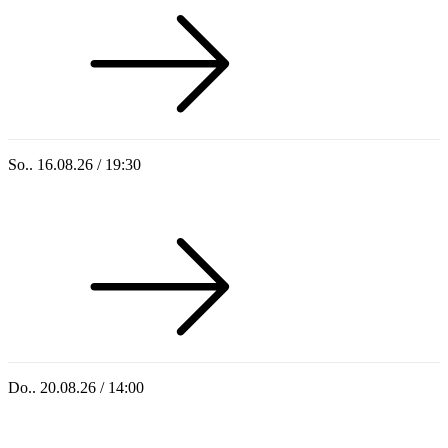
So.. 16.08.26 / 19:30
Sommer 100: Ricardo Volkert & Ensemble
Do.. 20.08.26 / 14:00
Singoldsandkasten 2026